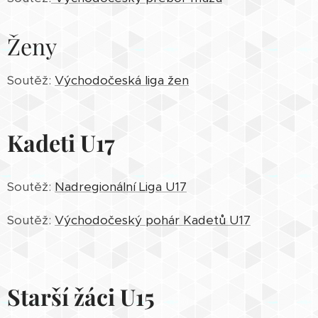
pevnou
obranu, díky
Ženy
níž jsme
mohly
Soutěž:
Východočeská liga žen
vyrážet
dopředu a v
polovině
Kadeti U17
druhé
čtvrtiny
jsme vedly
Soutěž:
Nadregionální Liga U17
už o 13
bodů a
Soutěž:
Východočeský pohár Kadetů U17
domácí
hráčky
začaly být
nervozní.
Starší žáci U15
Trochu
přitlačily v