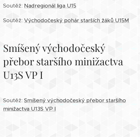
Soutěž:
Nadregionál liga U15
obraně a
díky...
Soutěž:
Východočeský pohár starších žáků U15M
Smíšený východočeský
přebor staršího minižactva
U13S VP I
Soutěž:
Smíšený východočeský přebor staršího
minižactva U13S VP I