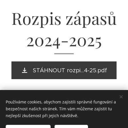
Rozpis zápasů
2024-2025
STÁHNOUT rozpi...4-25.pdf
Používáme cookies, abychom zajistili správné fungování a
bezpečnost našich stránek. Tím vám můžeme zajistit tu
nejlepší zkušenost při jejich návštěvě.
© 2021
Basketbalový klub Přelouč, o.s.
.
Všechna práva
vyhrazena.